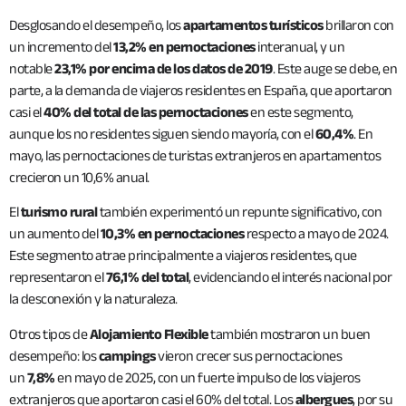
Desglosando el desempeño, los
apartamentos turísticos
brillaron con
un incremento del
13,2% en pernoctaciones
interanual, y un
notable
23,1% por encima de los datos de 2019
. Este auge se debe, en
parte, a la demanda de viajeros residentes en España, que aportaron
casi el
40% del total de las pernoctaciones
en este segmento,
aunque los no residentes siguen siendo mayoría, con el
60,4%
. En
mayo, las pernoctaciones de turistas extranjeros en apartamentos
crecieron un 10,6% anual.
El
turismo rural
también experimentó un repunte significativo, con
un aumento del
10,3% en pernoctaciones
respecto a mayo de 2024.
Este segmento atrae principalmente a viajeros residentes, que
representaron el
76,1% del total
, evidenciando el interés nacional por
la desconexión y la naturaleza.
Otros tipos de
Alojamiento Flexible
también mostraron un buen
desempeño: los
campings
vieron crecer sus pernoctaciones
un
7,8%
en mayo de 2025, con un fuerte impulso de los viajeros
extranjeros que aportaron casi el 60% del total. Los
albergues
, por su