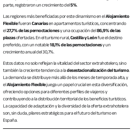
parte, registraron un crecimiento del
5%
.
Las regiones más beneficiadas por este dinamismo en el
Alojamiento
Flexible
fueron
Canarias
en apartamentos turísticos, concentrando
el
27,7% de las pernoctaciones
y una ocupación del
86,9% de las
plazas
ofertadas. En el turismo rural,
Castilla y León
fue el destino
preferido, con un notable
18,1% de las pernoctaciones
y un
crecimiento anual del 30,7%.
Estos datos no solo reflejan la vitalidad del sector extrahotelero, sino
también la creciente tendencia a la
desestacionalización del turismo
.
La demanda se distribuye más allá de los meses de temporada alta, y
el
Alojamiento Flexible
juega un papel crucial en esta diversificación,
ofreciendo opciones para diferentes perfiles de viajeros y
contribuyendo a la distribución territorial de los beneficios turísticos.
La capacidad de adaptación y la diversidad de la oferta extrahotelera
son, sin duda, pilares estratégicos para el futuro del turismo en
España.