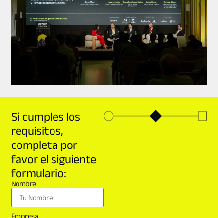
Si cumples los
requisitos,
completa por
favor el siguiente
formulario:
Nombre
Empresa