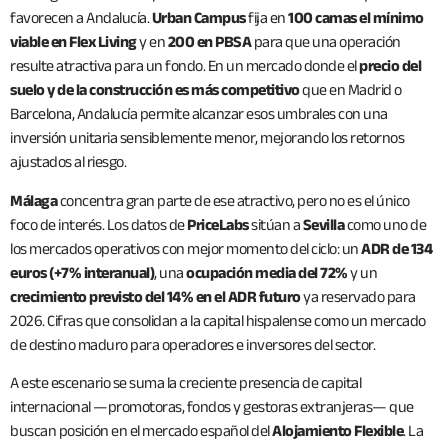
favorecen a Andalucía.
Urban Campus
fija en
100 camas el mínimo
viable en Flex Living
y en
200 en PBSA
para que una operación
resulte atractiva para un fondo. En un mercado donde el
precio del
suelo y de la construcción es más competitivo
que en Madrid o
Barcelona, Andalucía permite alcanzar esos umbrales con una
inversión unitaria sensiblemente menor, mejorando los retornos
ajustados al riesgo.
Málaga
concentra gran parte de ese atractivo, pero no es el único
foco de interés. Los datos de
PriceLabs
sitúan a
Sevilla
como uno de
los mercados operativos con mejor momento del ciclo: un
ADR de 134
euros (+7% interanual)
, una
ocupación media del 72%
y un
crecimiento previsto del 14% en el ADR futuro
ya reservado para
2026. Cifras que consolidan a la capital hispalense como un mercado
de destino maduro para operadores e inversores del sector.
A este escenario se suma la creciente presencia de capital
internacional —promotoras, fondos y gestoras extranjeras— que
buscan posición en el mercado español del
Alojamiento Flexible
. La