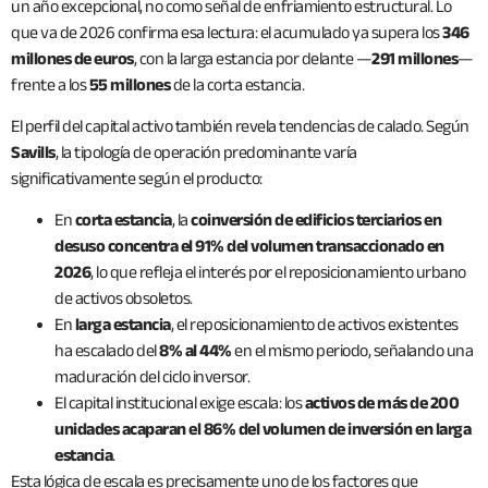
un año excepcional, no como señal de enfriamiento estructural. Lo
que va de 2026 confirma esa lectura: el acumulado ya supera los
346
millones de euros
, con la larga estancia por delante —
291 millones
—
frente a los
55 millones
de la corta estancia.
El perfil del capital activo también revela tendencias de calado. Según
Savills
, la tipología de operación predominante varía
significativamente según el producto:
En
corta estancia
, la
coinversión de edificios terciarios en
desuso concentra el 91% del volumen transaccionado en
2026
, lo que refleja el interés por el reposicionamiento urbano
de activos obsoletos.
En
larga estancia
, el reposicionamiento de activos existentes
ha escalado del
8% al 44%
en el mismo periodo, señalando una
maduración del ciclo inversor.
El capital institucional exige escala: los
activos de más de 200
unidades acaparan el 86% del volumen de inversión en larga
estancia
.
Esta lógica de escala es precisamente uno de los factores que