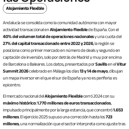
Alojamiento Flexible
Andalucía se consolida como la comunidad autónoma con mayor
actividad transaccional en
Alojamiento Flexible
de España. Con el
40% del volumen total de operaciones nacionales
y una cuota del
27% del capital transaccionado entre 2022 y 2026
, la región se
posiciona como primer mercado en número de deals y segundo en
captación de inversión, solo por detrás de Madrid y muy por encima
de Barcelona o Baleares. Los datos, presentados por
Savills
en el
Vitur
Summit 2026
celebrado en Málaga los días
13 y 14 de mayo
, dibujan
un mapa inversor en el que el sur de España ya no es periferia: es
epicentro.
El mercado nacional del
Alojamiento Flexible
cerró 2024 con su
máximo histórico: 1.770 millones de euros transaccionados
,
impulsado principalmente por la larga estancia, que concentró
1.653
millones
. El ejercicio 2025 supuso una corrección hasta los
723
millones
, una normalización que el sector interpreta como ajuste tras