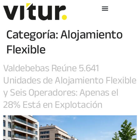
Categoría:
Alojamiento
Flexible
Valdebebas Reúne 5.641
Unidades de Alojamiento Flexible
y Seis Operadores: Apenas el
28% Está en Explotación