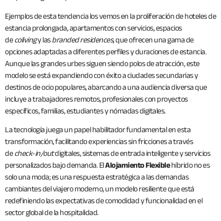
Ejemplos de esta tendencia los vemos en la proliferación de hoteles de
estancia prolongada, apartamentos con servicios, espacios
de
coliving
y las
branded residences
, que ofrecen una gama de
opciones adaptadas a diferentes perfiles y duraciones de estancia.
Aunque las grandes urbes siguen siendo polos de atracción, este
modelo se está expandiendo con éxito a ciudades secundarias y
destinos de ocio populares, abarcando a una audiencia diversa que
incluye a trabajadores remotos, profesionales con proyectos
específicos, familias, estudiantes y nómadas digitales.
La tecnología juega un papel habilitador fundamental en esta
transformación, facilitando experiencias sin fricciones a través
de
check-in/out
digitales, sistemas de entrada inteligente y servicios
personalizados bajo demanda. El
Alojamiento Flexible
híbrido no es
solo una moda; es una respuesta estratégica a las demandas
cambiantes del viajero moderno, un modelo resiliente que está
redefiniendo las expectativas de comodidad y funcionalidad en el
sector global de la hospitalidad.