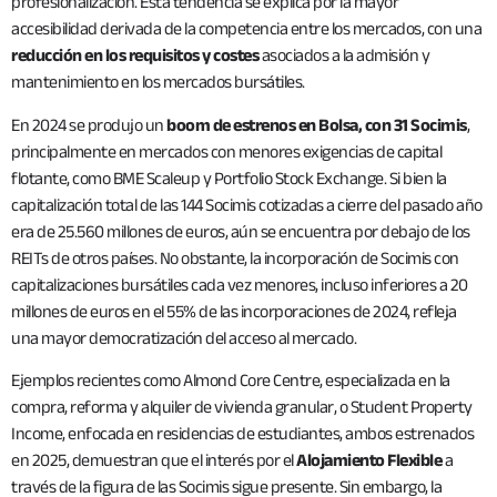
profesionalización. Esta tendencia se explica por la mayor
accesibilidad derivada de la competencia entre los mercados, con una
reducción en los requisitos y costes
asociados a la admisión y
mantenimiento en los mercados bursátiles.
En 2024 se produjo un
boom de estrenos en Bolsa, con 31 Socimis
,
principalmente en mercados con menores exigencias de capital
flotante, como BME Scaleup y Portfolio Stock Exchange. Si bien la
capitalización total de las 144 Socimis cotizadas a cierre del pasado año
era de 25.560 millones de euros, aún se encuentra por debajo de los
REITs de otros países. No obstante, la incorporación de Socimis con
capitalizaciones bursátiles cada vez menores, incluso inferiores a 20
millones de euros en el 55% de las incorporaciones de 2024, refleja
una mayor democratización del acceso al mercado.
Ejemplos recientes como Almond Core Centre, especializada en la
compra, reforma y alquiler de vivienda granular, o Student Property
Income, enfocada en residencias de estudiantes, ambos estrenados
en 2025, demuestran que el interés por el
Alojamiento Flexible
a
través de la figura de las Socimis sigue presente. Sin embargo, la