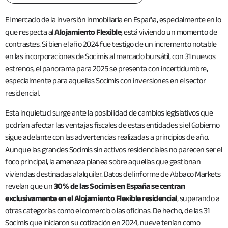
El mercado de la inversión inmobiliaria en España, especialmente en lo
que respecta al
Alojamiento Flexible
, está viviendo un momento de
contrastes. Si bien el año 2024 fue testigo de un incremento notable
en las incorporaciones de Socimis al mercado bursátil, con 31 nuevos
estrenos, el panorama para 2025 se presenta con incertidumbre,
especialmente para aquellas Socimis con inversiones en el sector
residencial.
Esta inquietud surge ante la posibilidad de cambios legislativos que
podrían afectar las ventajas fiscales de estas entidades si el Gobierno
sigue adelante con las advertencias realizadas a principios de año.
Aunque las grandes Socimis sin activos residenciales no parecen ser el
foco principal, la amenaza planea sobre aquellas que gestionan
viviendas destinadas al alquiler. Datos del informe de Abbaco Markets
revelan que un
30% de las Socimis en España se centran
exclusivamente en el Alojamiento Flexible residencial
, superando a
otras categorías como el comercio o las oficinas. De hecho, de las 31
Socimis que iniciaron su cotización en 2024, nueve tenían como