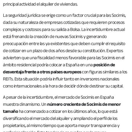
principal actividad el alquiler de viviendas.
La seguridad jurídica se erige como un factor crucial para las Socimis,
dada su naturaleza de empresas cotizadas que requieren procesos
complejos y costosos para su salida a Bolsa. La incertidumbre actual
está frenando la creación de nuevas Socimis y generando
preocupación entre las ya existentes que deben cumplir el requisito
de cotizar en un plazo de dos años desde su constitución. Expertos
advierten que una fiscalidad menos favorable para las Socimis en el
ámbito residencial podría colocar a España en una
posición de
desventaja frente a otros países europeos
con figuras similares a los
REITs. Esta situación podría influir tanto en inversores nacionales
como internacionales a la hora de decidir dónde destinar su capital.
A pesar de la incertidumbre, el mercado de Socimis en España
muestra dinamismo. Un
número creciente de Socimis de menor
tamaño
ha comenzado a cotizar en los últimos años, lo que está
diversificando el mercado del alquiler y ampliando el perfil de los
propietarios, al mismo tiempo que aporta mayor transparencia y