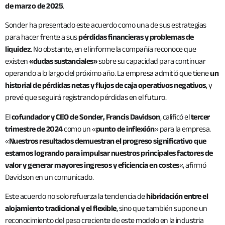
de marzo de 2025
.
Sonder ha presentado este acuerdo como una de sus estrategias
para hacer frente a sus
pérdidas financieras y problemas de
liquidez
. No obstante, en el informe la compañía reconoce que
existen
«dudas sustanciales»
sobre su capacidad para continuar
operando a lo largo del próximo año. La empresa admitió que tiene
un
historial de pérdidas netas y flujos de caja operativos negativos
, y
prevé que seguirá registrando pérdidas en el futuro.
El
cofundador y CEO de Sonder, Francis Davidson
, calificó el
tercer
trimestre de 2024
como un «
punto de inflexión
» para la empresa.
«
Nuestros resultados demuestran el progreso significativo que
estamos logrando para impulsar nuestros principales factores de
valor y generar mayores ingresos y eficiencia en costes
«, afirmó
Davidson en un comunicado.
Este acuerdo no solo refuerza la tendencia de
hibridación entre el
alojamiento tradicional y el flexible
, sino que también supone un
reconocimiento del peso creciente de este modelo en la industria