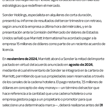
estratégicas que redefinen el mercado.
Sonder Holdings, especialista en alquileres de corta duración,
presentó su informe de resultados del tercer trimestre con retraso,
según anunció la empresa a última hora del miércoles, y en la
presentación ante la Comisión del Mercado de Valores de Estados
Unidos señaló que Marriott International ha acordado pagar a la
empresa 15 millones de dólares como parte de un reciente acuerdo de
licencia.
En
noviembre de 2024
, Marriott abonó a Sonder la mitad del importe
pactado en virtud del acuerdo anunciado en
agosto de 2024
,
mediante el cual el inventario de Sonder se integrará en la cartera de
Marriott, permitiendo que sus propiedades sean reservadas a través
de los canales de la cadena hotelera. El pago restante, 7,5 millones de
dólares en concepto de «key money»—un término del sector que
hace referencia a la cantidad que una cadena hotelera o una
empresa gestora paga a un propietario o promotor para que
seleccione una determinada marca—, deberá realizarse antes del
31