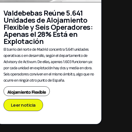
Valdebebas Reúne 5.641
Unidades de Alojamiento
Flexible y Seis Operadores:
Apenas el 28% Está en
Explotación
El barrio del norte de Madrid concentra 5.641 unidades
operativas o en desarrollo, según el departamento de
Advisory de Activum. De ellas, apenas 1.603 funcionan ya:
por cada unidad en explotación hay dos y media en obra.
Seis operadores conviven en el mismo ámbito, algo que no
ocurre en ningún otro punto de España.
Alojamiento Flexible
Leer noticia