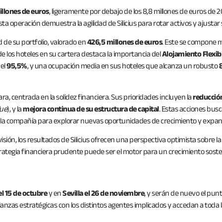
illones de euros
, ligeramente por debajo de los 8,8 millones de euros de 20
sta operación demuestra la agilidad de Silicius para rotar activos y ajusta
ad de su portfolio, valorado en
426,5 millones de euros
. Este se compone m
o de los hoteles en su cartera destaca la importancia del
Alojamiento Flexib
del
95,5%
, y una ocupación media en sus hoteles que alcanza un robusto
lara, centrada en la solidez financiera. Sus prioridades incluyen la
reducció
lue
), y la
mejora continua de su estructura de capital
. Estas acciones bus
e la compañía para explorar nuevas oportunidades de crecimiento y expans
ión, los resultados de Silicius ofrecen una perspectiva optimista sobre la
ategia financiera prudente puede ser el motor para un crecimiento soste
l 15 de octubre
y en
Sevilla el 26 de noviembre
, y serán de nuevo el pu
anzas estratégicas con los distintos agentes implicados y accedan a toda 