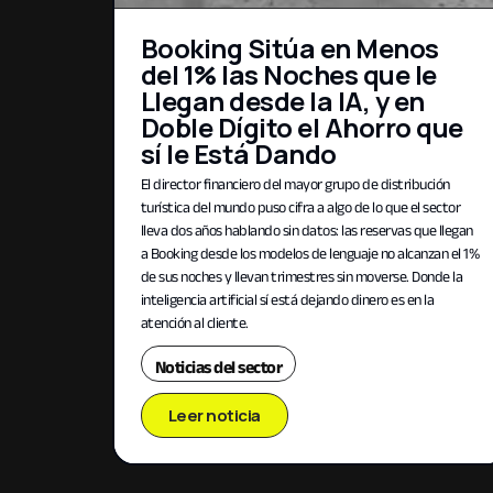
Booking Sitúa en Menos
del 1% las Noches que le
Llegan desde la IA, y en
Doble Dígito el Ahorro que
sí le Está Dando
El director financiero del mayor grupo de distribución
turística del mundo puso cifra a algo de lo que el sector
lleva dos años hablando sin datos: las reservas que llegan
a Booking desde los modelos de lenguaje no alcanzan el 1%
de sus noches y llevan trimestres sin moverse. Donde la
inteligencia artificial sí está dejando dinero es en la
atención al cliente.
Noticias del sector
Leer noticia