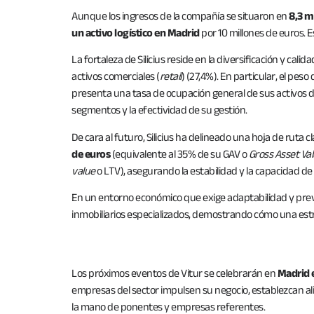
Aunque los ingresos de la compañía se situaron en
8,3 m
un activo logístico en Madrid
por 10 millones de euros. E
La fortaleza de Silicius reside en la diversificación y calid
activos comerciales (
retail
) (27,4%). En particular, el pes
presenta una tasa de ocupación general de sus activos 
segmentos y la efectividad de su gestión.
De cara al futuro, Silicius ha delineado una hoja de ruta c
de euros
(equivalente al 35% de su GAV o
Gross Asset Va
value
o LTV), asegurando la estabilidad y la capacidad d
En un entorno económico que exige adaptabilidad y previs
inmobiliarios especializados, demostrando cómo una estr
Los próximos eventos de Vitur se celebrarán en
Madrid e
empresas del sector impulsen su negocio, establezcan ali
la mano de ponentes y empresas referentes.