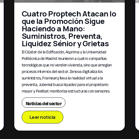
Cuatro Proptech Atacan lo
que la Promoción Sigue
Haciendo a Mano:
Suministros, Preventa,
Liquidez Sénior y Grietas
El Clúster de la Edificación, Asprima y la Universidad
Politécnica de Madrid reunieron a cuatro compañías
tecnológicas que no venden vivienda, sino que arreglan
procesos internos del sector. Zenova digitaliza los
suministros, Framearq lleva la realidad virtual a la
preventa, Jubenial busca liquidez para el propietario
mayor y Feelbat monitoriza estructuras con sensores.
Noticias del sector
Leer noticia