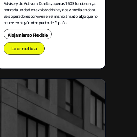
Advisory de Activum. De ellas, apenas 1.603 funcionan ya:
por cada unidad en explotación hay dos y media en obra.
Seis operadores conviven en el mismo ámbito, algo que no
ocurre en ningún otro punto de España.
Alojamiento Flexible
Leer noticia