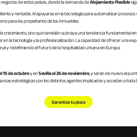
de negocios de estos países, donde la demanda de
Alojamiento Flexible
sig
iente y rentable. Al apoyarse en la tecnología para automatizar procesos 
como para los propietarios de los inmuebles.
 de crecimiento, sino que también subraya una tendencia fundamental en 
en la tecnología y la profesionalización. La capacidad de ofrecer una expe
ional y redefiniendo el futuro de la hospitalidad urbana en Europa.
l 15 de octubre
y en
Sevilla el 26 de noviembre
, y serán de nuevo el pu
anzas estratégicas con los distintos agentes implicados y accedan a toda 
Garantiza tu plaza