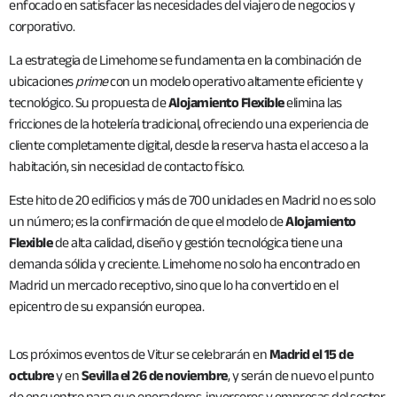
enfocado en satisfacer las necesidades del viajero de negocios y
corporativo.
La estrategia de Limehome se fundamenta en la combinación de
ubicaciones
prime
con un modelo operativo altamente eficiente y
tecnológico. Su propuesta de
Alojamiento Flexible
elimina las
fricciones de la hotelería tradicional, ofreciendo una experiencia de
cliente completamente digital, desde la reserva hasta el acceso a la
habitación, sin necesidad de contacto físico.
Este hito de 20 edificios y más de 700 unidades en Madrid no es solo
un número; es la confirmación de que el modelo de
Alojamiento
Flexible
de alta calidad, diseño y gestión tecnológica tiene una
demanda sólida y creciente. Limehome no solo ha encontrado en
Madrid un mercado receptivo, sino que lo ha convertido en el
epicentro de su expansión europea.
Los próximos eventos de Vitur se celebrarán en
Madrid el 15 de
octubre
y en
Sevilla el 26 de noviembre
, y serán de nuevo el punto
de encuentro para que operadores, inversores y empresas del sector