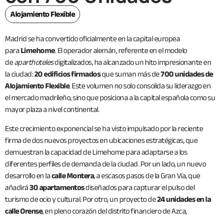
Alojamiento Flexible
Madrid se ha convertido oficialmente en la capital europea
para
Limehome
. El operador alemán, referente en el modelo
de
aparthoteles
digitalizados, ha alcanzado un hito impresionante en
la ciudad:
20 edificios firmados
que suman más de
700 unidades de
Alojamiento Flexible
. Este volumen no solo consolida su liderazgo en
el mercado madrileño, sino que posiciona a la capital española como su
mayor plaza a nivel continental.
Este crecimiento exponencial se ha visto impulsado por la reciente
firma de dos nuevos proyectos en ubicaciones estratégicas, que
demuestran la capacidad de Limehome para adaptarse a los
diferentes perfiles de demanda de la ciudad. Por un lado, un nuevo
desarrollo en la
calle Montera
, a escasos pasos de la Gran Vía, que
añadirá
30 apartamentos
diseñados para capturar el pulso del
turismo de ocio y cultural. Por otro, un proyecto de
24 unidades en la
calle Orense
, en pleno corazón del distrito financiero de Azca,