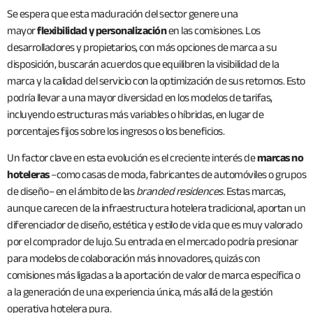
Se espera que esta maduración del sector genere una
mayor
flexibilidad y personalización
en las comisiones. Los
desarrolladores y propietarios, con más opciones de marca a su
disposición, buscarán acuerdos que equilibren la visibilidad de la
marca y la calidad del servicio con la optimización de sus retornos. Esto
podría llevar a una mayor diversidad en los modelos de tarifas,
incluyendo estructuras más variables o híbridas, en lugar de
porcentajes fijos sobre los ingresos o los beneficios.
Un factor clave en esta evolución es el creciente interés de
marcas no
hoteleras
–como casas de moda, fabricantes de automóviles o grupos
de diseño– en el ámbito de las
branded residences
. Estas marcas,
aunque carecen de la infraestructura hotelera tradicional, aportan un
diferenciador de diseño, estética y estilo de vida que es muy valorado
por el comprador de lujo. Su entrada en el mercado podría presionar
para modelos de colaboración más innovadores, quizás con
comisiones más ligadas a la aportación de valor de marca específica o
a la generación de una experiencia única, más allá de la gestión
operativa hotelera pura.