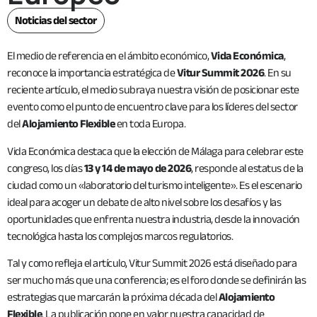
Noticias del sector
El medio de referencia en el ámbito económico,
Vida Económica
,
reconoce la importancia estratégica de
Vitur Summit 2026
. En su
reciente artículo, el medio subraya nuestra visión de posicionar este
evento como el punto de encuentro clave para los líderes del sector
del
Alojamiento Flexible
en toda Europa.
Vida Económica destaca que la elección de Málaga para celebrar este
congreso, los días
13 y 14 de mayo de 2026
, responde al estatus de la
ciudad como un «laboratorio del turismo inteligente». Es el escenario
ideal para acoger un debate de alto nivel sobre los desafíos y las
oportunidades que enfrenta nuestra industria, desde la innovación
tecnológica hasta los complejos marcos regulatorios.
Tal y como refleja el artículo, Vitur Summit 2026 está diseñado para
ser mucho más que una conferencia; es el foro donde se definirán las
estrategias que marcarán la próxima década del
Alojamiento
Flexible
. La publicación pone en valor nuestra capacidad de