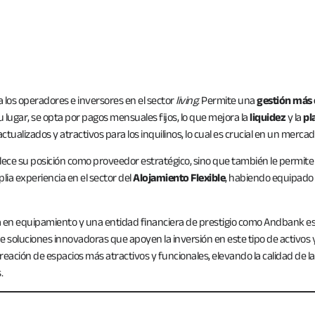
a los operadores e inversores en el sector
living
. Permite una
gestión más e
u lugar, se opta por pagos mensuales fijos, lo que mejora la
liquidez
y la
pl
ctualizados y atractivos para los inquilinos, lo cual es crucial en un merca
ece su posición como proveedor estratégico, sino que también le permite o
ia experiencia en el sector del
Alojamiento Flexible
, habiendo equipad
a en equipamiento y una entidad financiera de prestigio como Andbank es 
e soluciones innovadoras que apoyen la inversión en este tipo de activos y c
creación de espacios más atractivos y funcionales, elevando la calidad de 
.