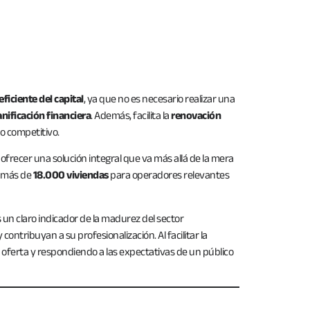
ficiente del capital
, ya que no es necesario realizar una
anificación financiera
. Además, facilita la
renovación
do competitivo.
frecer una solución integral que va más allá de la mera
o más de
18.000 viviendas
para operadores relevantes
un claro indicador de la madurez del sector
ontribuyan a su profesionalización. Al facilitar la
la oferta y respondiendo a las expectativas de un público