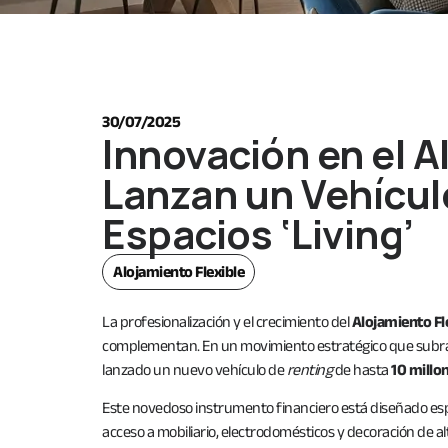
30/07/2025
Innovación en el A
Lanzan un Vehículo
Espacios ‘Living’
Alojamiento Flexible
La profesionalización y el crecimiento del
Alojamiento Fl
complementan. En un movimiento estratégico que subra
lanzado un nuevo vehículo de
renting
de hasta
10 millo
Este novedoso instrumento financiero está diseñado es
acceso a mobiliario, electrodomésticos y decoración de a