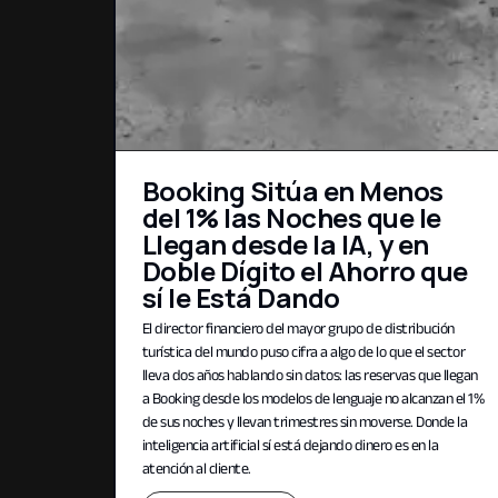
Booking Sitúa en Menos
del 1% las Noches que le
Llegan desde la IA, y en
Doble Dígito el Ahorro que
sí le Está Dando
El director financiero del mayor grupo de distribución
turística del mundo puso cifra a algo de lo que el sector
lleva dos años hablando sin datos: las reservas que llegan
a Booking desde los modelos de lenguaje no alcanzan el 1%
de sus noches y llevan trimestres sin moverse. Donde la
inteligencia artificial sí está dejando dinero es en la
atención al cliente.