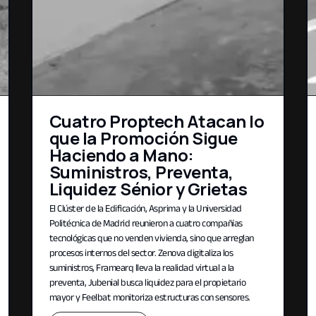
Cuatro Proptech Atacan lo
que la Promoción Sigue
Haciendo a Mano:
Suministros, Preventa,
Liquidez Sénior y Grietas
El Clúster de la Edificación, Asprima y la Universidad
Politécnica de Madrid reunieron a cuatro compañías
tecnológicas que no venden vivienda, sino que arreglan
procesos internos del sector. Zenova digitaliza los
suministros, Framearq lleva la realidad virtual a la
preventa, Jubenial busca liquidez para el propietario
mayor y Feelbat monitoriza estructuras con sensores.