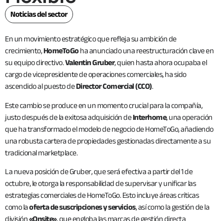
Noticias del sector
En un movimiento estratégico que refleja su ambición de
crecimiento,
HomeToGo
ha anunciado una reestructuración clave en
su equipo directivo.
Valentin Gruber
, quien hasta ahora ocupaba el
cargo de vicepresidente de operaciones comerciales, ha sido
ascendido al puesto de
Director Comercial (CCO)
.
Este cambio se produce en un momento crucial para la compañía,
justo después de la exitosa adquisición de
Interhome
, una operación
que ha transformado el modelo de negocio de HomeToGo, añadiendo
una robusta cartera de propiedades gestionadas directamente a su
tradicional marketplace.
La nueva posición de Gruber, que será efectiva a partir del 1 de
octubre, le otorga la responsabilidad de supervisar y unificar las
estrategias comerciales de HomeToGo. Esto incluye áreas críticas
como la
oferta de suscripciones y servicios
, así como la gestión de la
división
«Onsite»
, que engloba las marcas de gestión directa