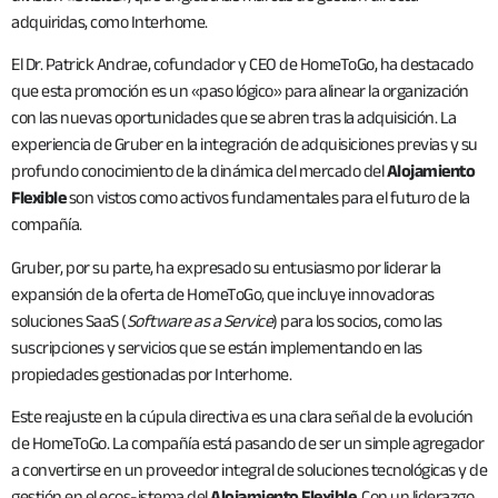
adquiridas, como Interhome.
El Dr. Patrick Andrae, cofundador y CEO de HomeToGo, ha destacado
que esta promoción es un «paso lógico» para alinear la organización
con las nuevas oportunidades que se abren tras la adquisición. La
experiencia de Gruber en la integración de adquisiciones previas y su
profundo conocimiento de la dinámica del mercado del
Alojamiento
Flexible
son vistos como activos fundamentales para el futuro de la
compañía.
Gruber, por su parte, ha expresado su entusiasmo por liderar la
expansión de la oferta de HomeToGo, que incluye innovadoras
soluciones SaaS (
Software as a Service
) para los socios, como las
suscripciones y servicios que se están implementando en las
propiedades gestionadas por Interhome.
Este reajuste en la cúpula directiva es una clara señal de la evolución
de HomeToGo. La compañía está pasando de ser un simple agregador
a convertirse en un proveedor integral de soluciones tecnológicas y de
gestión en el ecos-istema del
Alojamiento Flexible
. Con un liderazgo