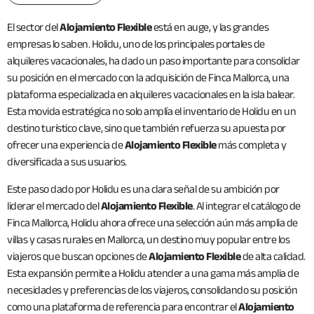
El sector del
Alojamiento Flexible
está en auge, y las grandes
empresas lo saben. Holidu, uno de los principales portales de
alquileres vacacionales, ha dado un paso importante para consolidar
su posición en el mercado con la adquisición de Finca Mallorca, una
plataforma especializada en alquileres vacacionales en la isla balear.
Esta movida estratégica no solo amplía el inventario de Holidu en un
destino turístico clave, sino que también refuerza su apuesta por
ofrecer una experiencia de
Alojamiento Flexible
más completa y
diversificada a sus usuarios.
Este paso dado por Holidu es una clara señal de su ambición por
liderar el mercado del
Alojamiento Flexible
. Al integrar el catálogo de
Finca Mallorca, Holidu ahora ofrece una selección aún más amplia de
villas y casas rurales en Mallorca, un destino muy popular entre los
viajeros que buscan opciones de
Alojamiento Flexible
de alta calidad.
Esta expansión permite a Holidu atender a una gama más amplia de
necesidades y preferencias de los viajeros, consolidando su posición
como una plataforma de referencia para encontrar el
Alojamiento