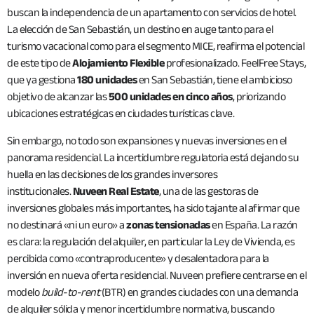
buscan la independencia de un apartamento con servicios de hotel.
La elección de San Sebastián, un destino en auge tanto para el
turismo vacacional como para el segmento MICE, reafirma el potencial
de este tipo de
Alojamiento Flexible
profesionalizado. FeelFree Stays,
que ya gestiona
180 unidades
en San Sebastián, tiene el ambicioso
objetivo de alcanzar las
500 unidades en cinco años
, priorizando
ubicaciones estratégicas en ciudades turísticas clave.
Sin embargo, no todo son expansiones y nuevas inversiones en el
panorama residencial. La incertidumbre regulatoria está dejando su
huella en las decisiones de los grandes inversores
institucionales.
Nuveen Real Estate
, una de las gestoras de
inversiones globales más importantes, ha sido tajante al afirmar que
no destinará «ni un euro» a
zonas tensionadas
en España. La razón
es clara: la regulación del alquiler, en particular la Ley de Vivienda, es
percibida como «contraproducente» y desalentadora para la
inversión en nueva oferta residencial. Nuveen prefiere centrarse en el
modelo
build-to-rent
(BTR) en grandes ciudades con una demanda
de alquiler sólida y menor incertidumbre normativa, buscando