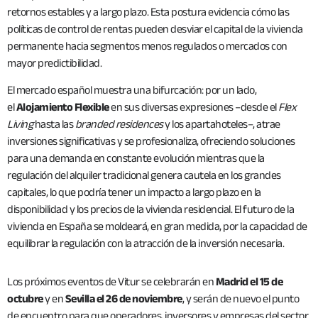
retornos estables y a largo plazo. Esta postura evidencia cómo las
políticas de control de rentas pueden desviar el capital de la vivienda
permanente hacia segmentos menos regulados o mercados con
mayor predictibilidad.
El mercado español muestra una bifurcación: por un lado,
el
Alojamiento Flexible
en sus diversas expresiones –desde el
Flex
Living
hasta las
branded residences
y los apartahoteles–, atrae
inversiones significativas y se profesionaliza, ofreciendo soluciones
para una demanda en constante evolución mientras que la
regulación del alquiler tradicional genera cautela en los grandes
capitales, lo que podría tener un impacto a largo plazo en la
disponibilidad y los precios de la vivienda residencial. El futuro de la
vivienda en España se moldeará, en gran medida, por la capacidad de
equilibrar la regulación con la atracción de la inversión necesaria.
Los próximos eventos de Vitur se celebrarán en
Madrid el 15 de
octubre
y en
Sevilla el 26 de noviembre
, y serán de nuevo el punto
de encuentro para que operadores, inversores y empresas del sector