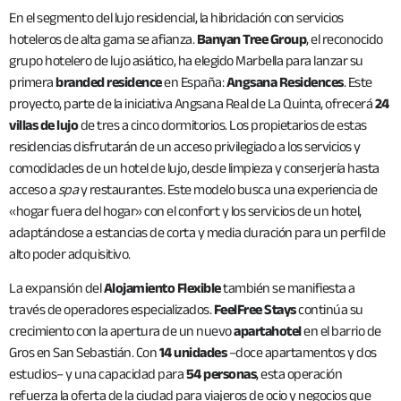
En el segmento del lujo residencial, la hibridación con servicios
hoteleros de alta gama se afianza.
Banyan Tree Group
, el reconocido
grupo hotelero de lujo asiático, ha elegido Marbella para lanzar su
primera
branded residence
en España:
Angsana Residences
. Este
proyecto, parte de la iniciativa Angsana Real de La Quinta, ofrecerá
24
villas de lujo
de tres a cinco dormitorios. Los propietarios de estas
residencias disfrutarán de un acceso privilegiado a los servicios y
comodidades de un hotel de lujo, desde limpieza y conserjería hasta
acceso a
spa
y restaurantes. Este modelo busca una experiencia de
«hogar fuera del hogar» con el confort y los servicios de un hotel,
adaptándose a estancias de corta y media duración para un perfil de
alto poder adquisitivo.
La expansión del
Alojamiento Flexible
también se manifiesta a
través de operadores especializados.
FeelFree Stays
continúa su
crecimiento con la apertura de un nuevo
apartahotel
en el barrio de
Gros en San Sebastián. Con
14 unidades
–doce apartamentos y dos
estudios– y una capacidad para
54 personas
, esta operación
refuerza la oferta de la ciudad para viajeros de ocio y negocios que