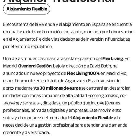
Alojamiento Flexible
El ecosistema de la vivienda y el alojamiento en España se encuentra
en una fase de transformación constante, marcada por la innovación
en el Alojamiento Flexible y las decisiones de inversión influenciadas
por el entorno regulatorio.
Una de las tendencias más claras es la expansión del
Flex Living
. En
Madrid,
Overlord Gestión
, bajo la dirección de David Botín, ha
anunciado un nuevo proyecto de
Flex Living 100%
en Madrid Río,
específicamente en el distrito de Arganzuela. Esta inversión de
aproximadamente
30 millones de euros
se centrará en desarrollar
unidades con zonas comunes de alta calidad –como gimnasio,
co-
working
y terrazas–, dirigidas a un público que incluye jóvenes
profesionales, nómadas digitales y empresas. Este movimiento
subraya la madurez del mercado del
Alojamiento Flexible
y la
necesidad de una gestión profesional para atender una demanda
creciente y diversificada.