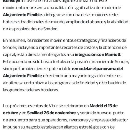
Bonvoy»
a través de los canales digitales de Marriott. Este
movimiento representa una validación significativa del modelo de
Alojamiento Flexible
al integrarse con una de las mayores redes
hoteleras tradicionales del mundo, ampliando el alcance y la visibilidad
de las propiedades de Sonder.
En resumen, los recientes movimientos estratégicos y financieros de
Sonder, incluyendo importantes recortes de costos y la obtención de
capital, están directamente ligados a su
integración con Marriott
.
Este acuerdo no solo busca fortalecer la posición financiera de Sonder,
sino que también tiene el potencial de
remodelar el panorama del
Alojamiento Flexible
, ofreciendo una mayor integración entre los
alquileres a corto plazo y los programas de fidelidad y distribución de
las grandes cadenas hoteleras.
Los próximos eventos de Vitur se celebrarán en
Madrid el 15 de
octubre
y en
Sevilla el 26 de noviembre
, y serán de nuevo el punto
de encuentro para que operadores, inversores y empresas del sector
impulsen su negocio, establezcan alianzas estratégicas con los