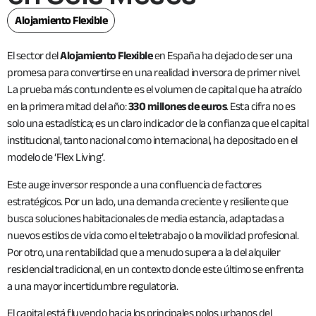
Alojamiento Flexible
El sector del
Alojamiento Flexible
en España ha dejado de ser una
promesa para convertirse en una realidad inversora de primer nivel.
La prueba más contundente es el volumen de capital que ha atraído
en la primera mitad del año:
330 millones de euros
. Esta cifra no es
solo una estadística; es un claro indicador de la confianza que el capital
institucional, tanto nacional como internacional, ha depositado en el
modelo de ‘Flex Living’.
Este auge inversor responde a una confluencia de factores
estratégicos. Por un lado, una demanda creciente y resiliente que
busca soluciones habitacionales de media estancia, adaptadas a
nuevos estilos de vida como el teletrabajo o la movilidad profesional.
Por otro, una rentabilidad que a menudo supera a la del alquiler
residencial tradicional, en un contexto donde este último se enfrenta
a una mayor incertidumbre regulatoria.
El capital está fluyendo hacia los principales polos urbanos del