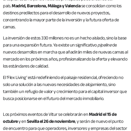
país.
Madrid, Barcelona, Málaga y Valencia
se consolidan como los
destinos predilectos para el desarrollo de nuevos proyectos,
concentrando la mayor parte de la inversión y la futura oferta de
camas.
La inversión de estos 330 millones no es un hecho aislado, sino la base
para una expansión futura. Ya existe un significativo
pipeline
de
nuevos desarrollos en marcha que añadirán miles de nuevas camas al
mercado en los próximos años, profesionalizando la oferta y elevando
los estándares de calidad.
El ‘Flex Living’ está redefiniendo el paisaje residencial, ofreciendo no
solo una solución a las nuevas necesidades de alojamiento, sino
también un refugio de valor y crecimiento para el capital inversor que
busca posicionarse en el futuro del mercado inmobiliario.
Los próximos eventos de Vitur se celebrarán en
Madrid el 15 de
octubre
y en
Sevilla el 26 de noviembre
, y serán de nuevo el punto
de encuentro para que operadores, inversores y empresas del sector