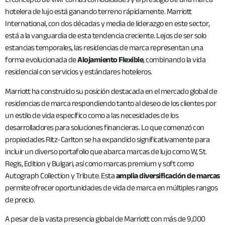
hotelera de lujo está ganando terreno rápidamente. Marriott
International, con dos décadas y media de liderazgo en este sector,
está a la vanguardia de esta tendencia creciente. Lejos de ser solo
estancias temporales, las residencias de marca representan una
forma evolucionada de
Alojamiento Flexible
, combinando la vida
residencial con servicios y estándares hoteleros.
Marriott ha construido su posición destacada en el mercado global de
residencias de marca respondiendo tanto al deseo de los clientes por
un estilo de vida específico como a las necesidades de los
desarrolladores para soluciones financieras. Lo que comenzó con
propiedades Ritz-Carlton se ha expandido significativamente para
incluir un diverso portafolio que abarca marcas de lujo como W, St.
Regis, Edition y Bulgari, así como marcas premium y soft como
Autograph Collection y Tribute. Esta
amplia diversificación de marcas
permite ofrecer oportunidades de vida de marca en múltiples rangos
de precio.
A pesar de la vasta presencia global de Marriott con más de 9,000