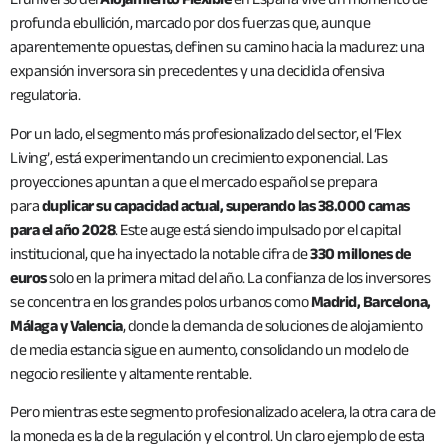
profunda ebullición, marcado por dos fuerzas que, aunque
aparentemente opuestas, definen su camino hacia la madurez: una
expansión inversora sin precedentes y una decidida ofensiva
regulatoria.
Por un lado, el segmento más profesionalizado del sector, el ‘Flex
Living’, está experimentando un crecimiento exponencial. Las
proyecciones apuntan a que el mercado español se prepara
para
duplicar su capacidad actual, superando las 38.000 camas
para el año 2028
. Este auge está siendo impulsado por el capital
institucional, que ha inyectado la notable cifra de
330 millones de
euros
solo en la primera mitad del año. La confianza de los inversores
se concentra en los grandes polos urbanos como
Madrid, Barcelona,
Málaga y Valencia
, donde la demanda de soluciones de alojamiento
de media estancia sigue en aumento, consolidando un modelo de
negocio resiliente y altamente rentable.
Pero mientras este segmento profesionalizado acelera, la otra cara de
la moneda es la de la regulación y el control. Un claro ejemplo de esta