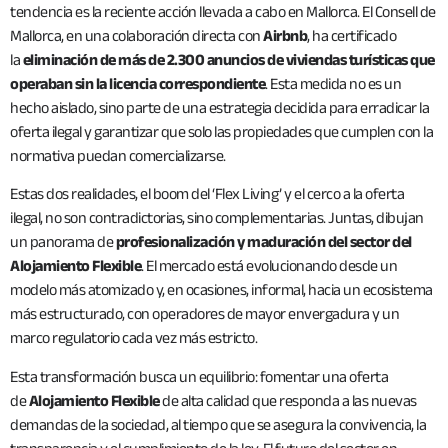
tendencia es la reciente acción llevada a cabo en Mallorca. El Consell de
Mallorca, en una colaboración directa con
Airbnb
, ha certificado
la
eliminación de más de 2.300 anuncios de viviendas turísticas que
operaban sin la licencia correspondiente
. Esta medida no es un
hecho aislado, sino parte de una estrategia decidida para erradicar la
oferta ilegal y garantizar que solo las propiedades que cumplen con la
normativa puedan comercializarse.
Estas dos realidades, el boom del ‘Flex Living’ y el cerco a la oferta
ilegal, no son contradictorias, sino complementarias. Juntas, dibujan
un panorama de
profesionalización y maduración del sector del
Alojamiento Flexible
. El mercado está evolucionando desde un
modelo más atomizado y, en ocasiones, informal, hacia un ecosistema
más estructurado, con operadores de mayor envergadura y un
marco regulatorio cada vez más estricto.
Esta transformación busca un equilibrio: fomentar una oferta
de
Alojamiento Flexible
de alta calidad que responda a las nuevas
demandas de la sociedad, al tiempo que se asegura la convivencia, la