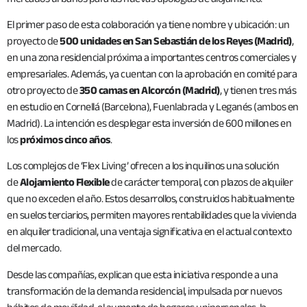
El primer paso de esta colaboración ya tiene nombre y ubicación: un
proyecto de
500 unidades en San Sebastián de los Reyes (Madrid)
,
en una zona residencial próxima a importantes centros comerciales y
empresariales. Además, ya cuentan con la aprobación en comité para
otro proyecto de
350 camas en Alcorcón (Madrid)
, y tienen tres más
en estudio en Cornellá (Barcelona), Fuenlabrada y Leganés (ambos en
Madrid). La intención es desplegar esta inversión de 600 millones en
los
próximos cinco años
.
Los complejos de ‘Flex Living’ ofrecen a los inquilinos una solución
de
Alojamiento Flexible
de carácter temporal, con plazos de alquiler
que no exceden el año. Estos desarrollos, construidos habitualmente
en suelos terciarios, permiten mayores rentabilidades que la vivienda
en alquiler tradicional, una ventaja significativa en el actual contexto
del mercado.
Desde las compañías, explican que esta iniciativa responde a una
transformación de la demanda residencial, impulsada por nuevos