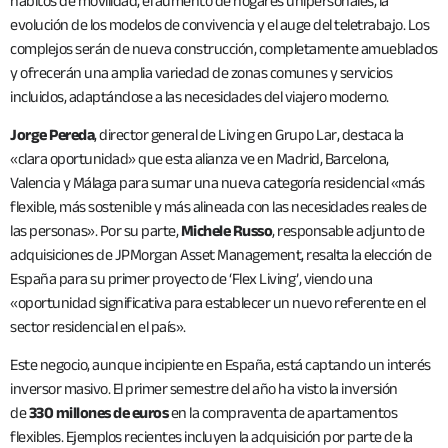
hábitos de movilidad, el aumento de hogares unipersonales, la
evolución de los modelos de convivencia y el auge del teletrabajo. Los
complejos serán de nueva construcción, completamente amueblados
y ofrecerán una amplia variedad de zonas comunes y servicios
incluidos, adaptándose a las necesidades del viajero moderno.
Jorge Pereda
, director general de Living en Grupo Lar, destaca la
«clara oportunidad» que esta alianza ve en Madrid, Barcelona,
Valencia y Málaga para sumar una nueva categoría residencial «más
flexible, más sostenible y más alineada con las necesidades reales de
las personas». Por su parte,
Michele Russo
, responsable adjunto de
adquisiciones de JPMorgan Asset Management, resalta la elección de
España para su primer proyecto de ‘Flex Living’, viendo una
«oportunidad significativa para establecer un nuevo referente en el
sector residencial en el país».
Este negocio, aunque incipiente en España, está captando un interés
inversor masivo. El primer semestre del año ha visto la inversión
de
330 millones de euros
en la compraventa de apartamentos
flexibles. Ejemplos recientes incluyen la adquisición por parte de la