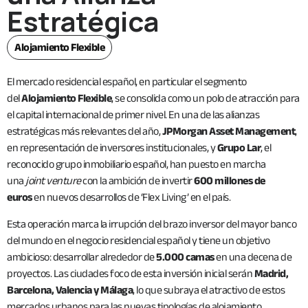
Estratégica
Alojamiento Flexible
El mercado residencial español, en particular el segmento
del
Alojamiento Flexible
, se consolida como un polo de atracción para
el capital internacional de primer nivel. En una de las alianzas
estratégicas más relevantes del año,
JPMorgan Asset Management
,
en representación de inversores institucionales, y
Grupo Lar
, el
reconocido grupo inmobiliario español, han puesto en marcha
una
joint venture
con la ambición de invertir
600 millones de
euros
en nuevos desarrollos de ‘Flex Living’ en el país.
Esta operación marca la irrupción del brazo inversor del mayor banco
del mundo en el negocio residencial español y tiene un objetivo
ambicioso: desarrollar alrededor de
5.000 camas
en una decena de
proyectos. Las ciudades foco de esta inversión inicial serán
Madrid,
Barcelona, Valencia y Málaga
, lo que subraya el atractivo de estos
mercados urbanos para las nuevas tipologías de alojamiento.